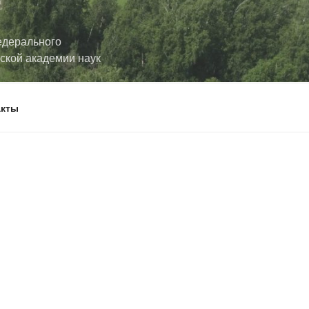
едерального
йской академии наук
акты