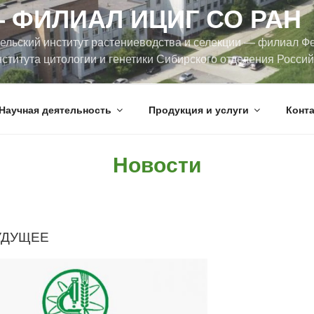
 ФИЛИАЛ ИЦИГ СО РАН
ельский институт растениеводства и селекции — филиал Ф
ститута цитологии и генетики Сибирского отделения Росси
Научная деятельность
Продукция и услуги
Конт
Новости
УДУЩЕЕ