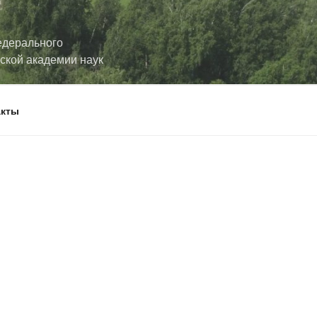
едерального
йской академии наук
акты