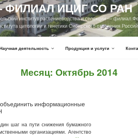
 ФИЛИАЛ ИЦИГ СО РАН
ельский институт растениеводства и селекции — филиал Ф
ститута цитологии и генетики Сибирского отделения Росси
Научная деятельность
Продукция и услуги
Конт
Месяц:
Октябрь 2014
 объединить информационные
Н
дин шаг на пути снижения бумажного
мственными организациями. Агентство