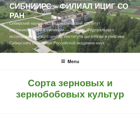
СИБНИИРС – ФИЛИАЛ ИЦИГ СО
РАН
Cибирский научно-исследовательский институт
растениеводства и селекции — филиал Федерального
исследовательского центра Института цитологии и генетики
Сибирского отделения Российской академии наук
Menu
Сорта зерновых и
зернобобовых культур