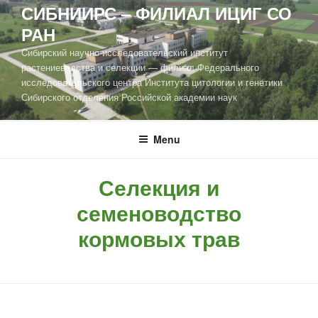
СИБНИИРС – ФИЛИАЛ ИЦИГ СО
РАН
Cибирский научно-исследовательский институт
растениеводства и селекции — филиал Федерального
исследовательского центра Института цитологии и генетики
Сибирского отделения Российской академии наук
Menu
Селекция и
семеноводство
кормовых трав