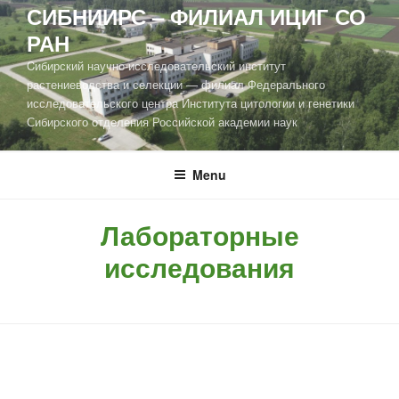
СИБНИИРС – ФИЛИАЛ ИЦИГ СО
РАН
Cибирский научно-исследовательский институт
растениеводства и селекции — филиал Федерального
исследовательского центра Института цитологии и генетики
Сибирского отделения Российской академии наук
Menu
Лабораторные
исследования