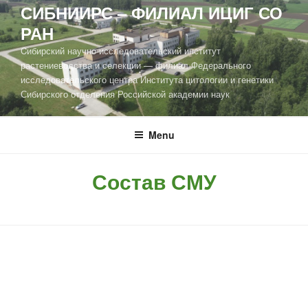
СИБНИИРС – ФИЛИАЛ ИЦИГ СО
РАН
Cибирский научно-исследовательский институт
растениеводства и селекции — филиал Федерального
исследовательского центра Института цитологии и генетики
Сибирского отделения Российской академии наук
Menu
Состав СМУ