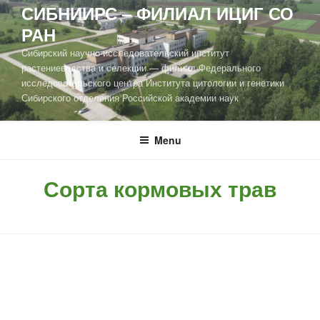
СИБНИИРС – ФИЛИАЛ ИЦИГ СО
РАН
Cибирский научно-исследовательский институт
растениеводства и селекции — филиал Федерального
исследовательского центра Института цитологии и генетики
Сибирского отделения Российской академии наук
Menu
Сорта кормовых трав