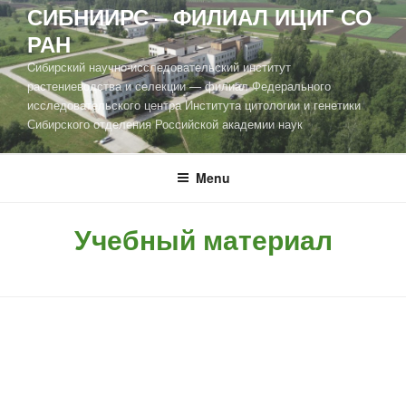
СИБНИИРС – ФИЛИАЛ ИЦИГ СО
РАН
Cибирский научно-исследовательский институт
растениеводства и селекции — филиал Федерального
исследовательского центра Института цитологии и генетики
Сибирского отделения Российской академии наук
Menu
Учебный материал