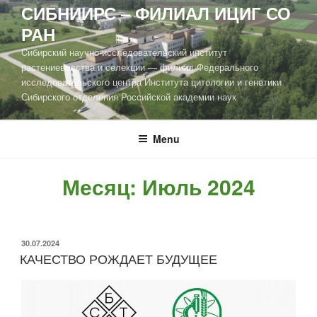
СИБНИИРС – ФИЛИАЛ ИЦИГ СО
РАН
Cибирский научно-исследовательский институт
растениеводства и селекции — филиал Федерального
исследовательского центра Института цитологии и генетики
Сибирского отделения Российской академии наук
Menu
Месяц:
Июль 2024
30.07.2024
КАЧЕСТВО РОЖДАЕТ БУДУЩЕЕ