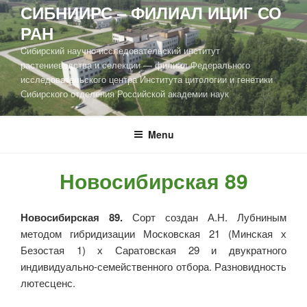
СИБНИИРС – ФИЛИАЛ ИЦИГ СО
РАН
Cибирский научно-исследовательский институт
растениеводства и селекции — филиал Федерального
исследовательского центра Института цитологии и генетики
Сибирского отделения Российской академии наук
Menu
Новосибирская 89
Новосибирская 89.
Сорт создан А.Н. Лубниным
методом гибри­дизации Московская 21 (Минская х
Безостая 1) х Саратовская 29 и двукратного
индивидуально-семейственного отбора. Разновидность
лютесценс.