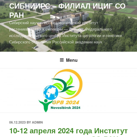
СИБНИИРС – ФИЛИАЛ ИЦИГ СО
РАН
Cибирский научно-исследовательский институт
растениеводства и селекции — филиал Федерального
исследовательского центра Института цитологии и генетики
Сибирского отделения Российской академии наук
Menu
06.12.2023
BY
ADMIN
10-12 апреля 2024 года Институт